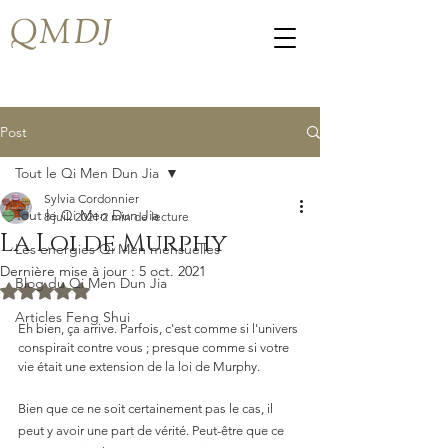
QMDJ
Post
Tout le Qi Men Dun Jia
Sylvia Cordonnier
Tout le Qi Men Dun Jia
8 juil. 2021
2 min de lecture
La Loi de Murphy
Les energies Qi Men mensuelles
Dernière mise à jour :
5 oct. 2021
Blog du Qi Men Dun Jia
Noté NaN étoiles sur 5.
Articles Feng Shui
Eh bien, ça arrive. Parfois, c'est comme si l'univers 
conspirait contre vous ; presque comme si votre 
vie était une extension de la loi de Murphy.
Bien que ce ne soit certainement pas le cas, il 
peut y avoir une part de vérité. Peut-être que ce 