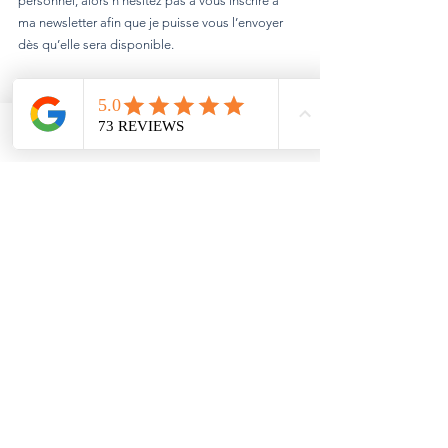
personnel, alors n’hésitez pas à vous inscrire à 
ma newsletter afin que je puisse vous l’envoyer 
dès qu’elle sera disponible.
Blog du Qi Men Dun Jia
Email
Facebook
Voir tout
Posts récents