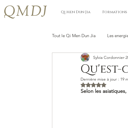
QMDJ
Qi Men Dun Jia
Formations
Tout le Qi Men Dun Jia
Les energi
Sylvia Cordonnier
2
Qu'est-c
Dernière mise à jour :
19 m
Noté NaN étoiles s
Selon les asiatiques,