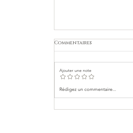
Commentaires
Ajouter une note
Differences entre Feng
Rédigez un commentaire...
shui et Qi Men Dun Jia
SARL au capital de 1000€ - RCS Bobign