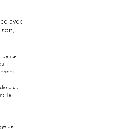
nce avec 
ison, 
nfluence
qui
permet
die plus
t, le
égé de 