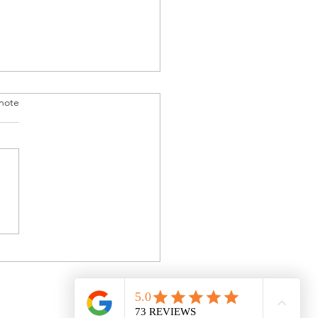
note
eng Shui & Le Qi Men
Jia : L’Alliance du
s et de l’Espace
er - 93160 Noisy-le-Grand. ile de France