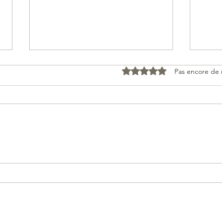
Noté 0 étoile sur 5.
Pas encore de 
Qu'est-ce qu'un Dragon
Le F
Feng Shui ?
Dun 
Temp
y 523 139 376 - S-and-E PROJECT – TVA FR44 523 139 376 - 64 Rue du Docteur Jean Vaqui
© Evolution Feng Shui. Site Web créé par Mme Vichier-Guerre