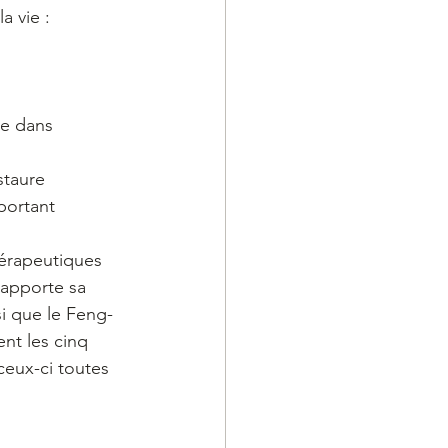
a vie :
ue dans
nstaure
portant
érapeutiques 
apporte sa 
si que le Feng-
nt les cinq 
eux-ci toutes 