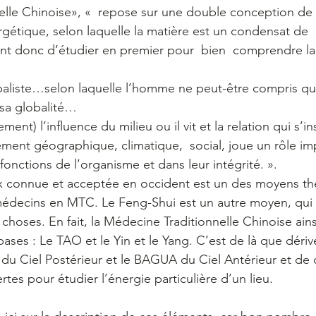
lle Chinoise», «  repose sur une double conception de l
gétique, selon laquelle la matière est un condensat de
ient donc d’étudier en premier pour  bien  comprendre la
baliste…selon laquelle l’homme ne peut-être compris q
sa globalité…
ement) l’influence du milieu ou il vit et la relation qui s’i
ment géographique, climatique,  social, joue un rôle im
onctions de l’organisme et dans leur intégrité. ».
x connue et acceptée en occident est un des moyens th
médecins en MTC. Le Feng-Shui est un autre moyen, qui 
s choses. En fait, la Médecine Traditionnelle Chinoise ain
ses : Le TAO et le Yin et le Yang. C’est de là que dérive
u Ciel Postérieur et le BAGUA du Ciel Antérieur et de c
tes pour étudier l’énergie particulière d’un lieu.