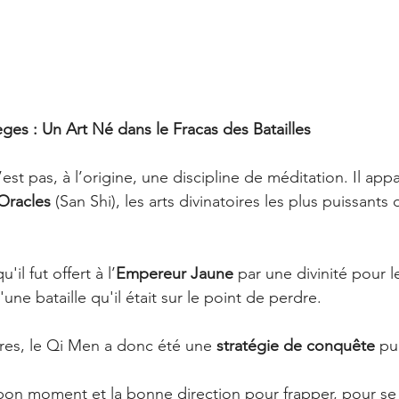
èges : Un Art Né dans le Fracas des Batailles
st pas, à l’origine, une discipline de méditation. Il appa
 Oracles 
(San Shi), les arts divinatoires les plus puissants 
il fut offert à l’
Empereur Jaune
 par une divinité pour l
une bataille qu'il était sur le point de perdre.
res, le Qi Men a donc été une 
stratégie de conquête
 pu
le bon moment et la bonne direction pour frapper, pour s