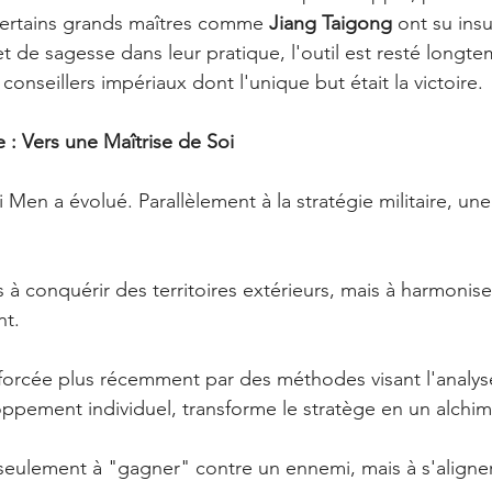
 certains grands maîtres comme 
Jiang Taigong
 ont su insu
 de sagesse dans leur pratique, l'outil est resté longt
onseillers impériaux dont l'unique but était la victoire.
le : Vers une Maîtrise de Soi
i Men a évolué. Parallèlement à la stratégie militaire, une
 
s à conquérir des territoires extérieurs, mais à harmoniser 
nt.
orcée plus récemment par des méthodes visant l'analyse
oppement individuel, transforme le stratège en un alchimi
eulement à "gagner" contre un ennemi, mais à s'aligner 