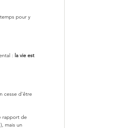
 temps pour y 
ntal : 
la vie est 
on cesse d'être 
e rapport de 
), mais un 