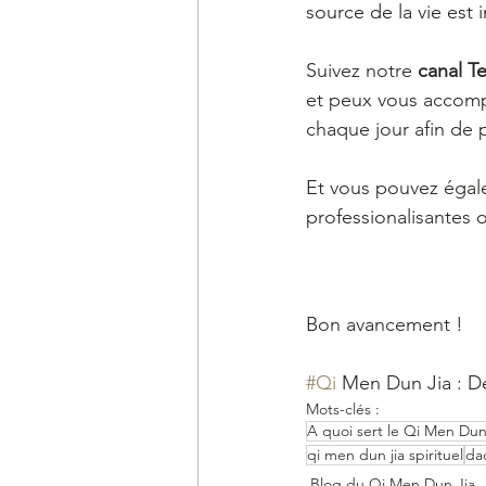
source de la vie est i
Suivez notre 
canal T
et peux vous accomp
chaque jour afin de 
Et vous pouvez égale
professionalisantes o
Bon avancement !
#Qi
 Men Dun Jia : D
Mots-clés :
A quoi sert le Qi Men Dun
qi men dun jia spirituel
da
Blog du Qi Men Dun Jia