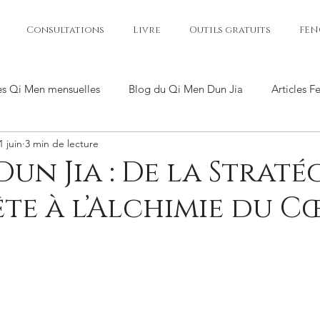
Consultations
Livre
Outils gratuits
FEN
es Qi Men mensuelles
Blog du Qi Men Dun Jia
Articles F
1 juin
3 min de lecture
un Jia : De la Straté
e à l’Alchimie du C
ur 5.