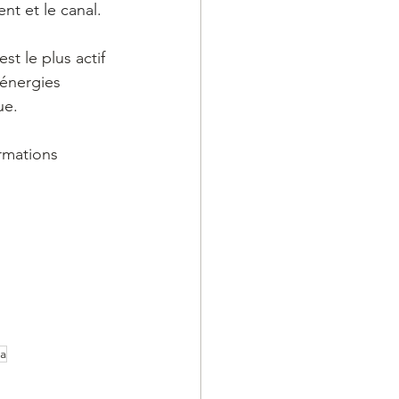
ent et le canal.
st le plus actif 
énergies 
ue.
rmations 
ia