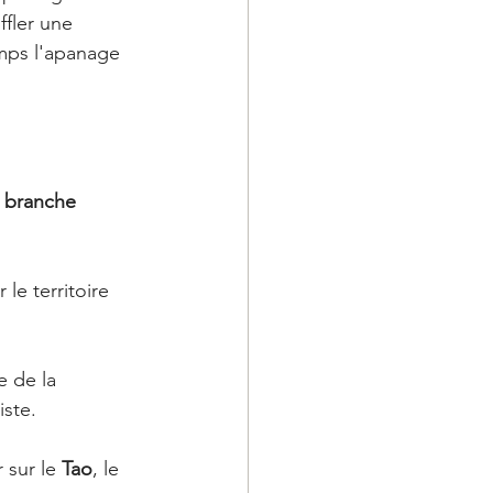
ffler une 
emps l'apanage 
 
branche 
le territoire 
 de la 
ste. 
sur le 
Tao
, le 