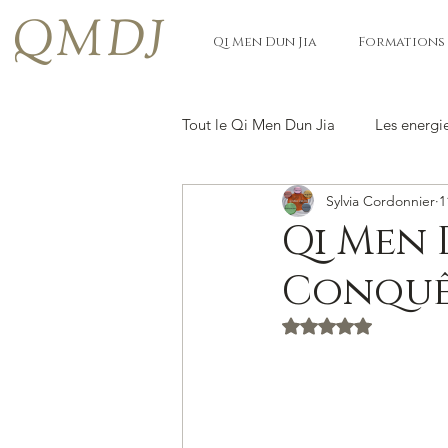
QMDJ
Qi Men Dun Jia
Formations
Tout le Qi Men Dun Jia
Les energi
Sylvia Cordonnier
1
Qi Men D
Conquêt
Noté NaN étoiles s