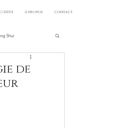
G SHUI
A propos
Contact
eng Shui
gie de
œur