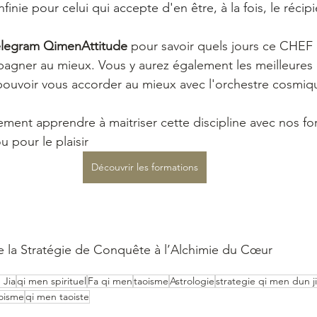
nfinie pour celui qui accepte d'en être, à la fois, le récipi
elegram QimenAttitude
 pour savoir quels jours ce CHEF e
agner au mieux. Vous y aurez également les meilleures 
pouvoir vous accorder au mieux avec l'orchestre cosmiq
ment apprendre à maitriser cette discipline avec nos fo
u pour le plaisir 
Découvrir les formations
e la Stratégie de Conquête à l’Alchimie du Cœur
 Jia
qi men spirituel
Fa qi men
taoisme
Astrologie
strategie qi men dun j
oisme
qi men taoiste