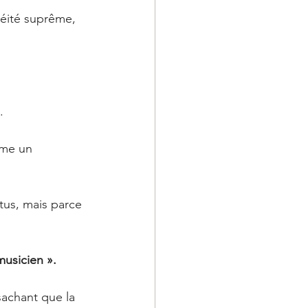
déité suprême, 
. 
mme un 
tus, mais parce 
musicien ».
sachant que la 