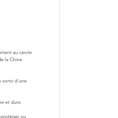
rtient au cercle 
de la Chine 
e sortir d'une 
re et dure. 
e protéger ou 