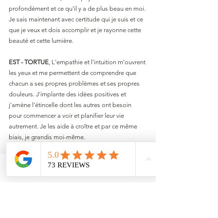
profondément et ce qu’il y a de plus beau en moi. 
Je sais maintenant avec certitude qui je suis et ce 
que je veux et dois accomplir et je rayonne cette 
beauté et cette lumière.
EST - TORTUE
, L'empathie et l'intuition m'ouvrent 
les yeux et me permettent de comprendre que 
chacun a ses propres problèmes et ses propres 
douleurs. J'implante des idées positives et 
j'amène l'étincelle dont les autres ont besoin 
pour commencer a voir et planifier leur vie 
autrement. Je les aide à croître et par ce même 
biais, je grandis moi-même.
NORD – 9 CIELS
, Tes capacités visionnaires 
s'imprègnent en moi lors de niveaux de 
Email
Facebook
conscience de plus en plus élevés. Ta vision se 
dévoile devant moi et les idées fusent.
J'ai la foi 
en ces visions ainsi que la détermination et une 
volonté imparable pour les mettre en pratique. 