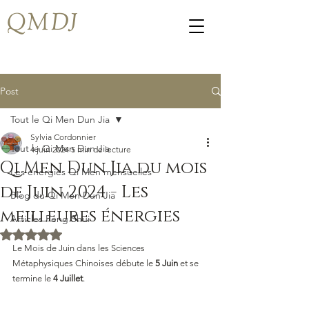
QMDJ
Post
Tout le Qi Men Dun Jia
Sylvia Cordonnier
Tout le Qi Men Dun Jia
4 juin 2024
5 min de lecture
Qi Men Dun Jia du mois
Les energies Qi Men mensuelles
de Juin 2024 - Les
Blog du Qi Men Dun Jia
meilleures énergies
Articles Feng Shui
Noté NaN étoiles sur 5.
Le Mois de Juin dans les Sciences 
Métaphysiques Chinoises débute le 
5 Juin 
et se 
termine le 
4 Juillet
. 