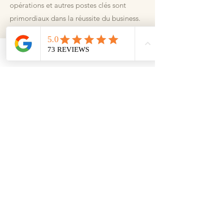
opérations et autres postes clés sont
primordiaux dans la réussite du business.
L'environnement et ses caractéristiques
par rapport au bâtiment concerné est un
Email
Facebook
vecteur de Qi nécessaire à la bonne
marche de l'entreprise.
Par ailleurs, une étude du Qi annuel et de
ses effets sur le business de l'entreprise
vous permettra de potentialiser vos acquis
ou de mieux naviguer lors de périodes
plus complexes.
Je suis interesé(e) et je prends contact ici