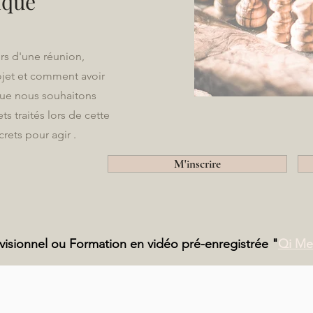
ique
rs d'une réunion,
ojet et comment avoir
 que nous souhaitons
s traités lors de cette
crets pour agir .
M'inscrire
isionnel ou Formation en vidéo pré-enregistrée "
Qi Me