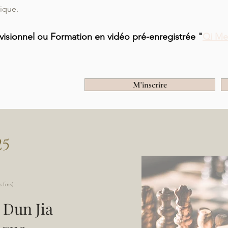
ique.
isionnel ou Formation en vidéo pré-enregistrée "
Qi Me
M'inscrire
25
 fois)
 Dun Jia