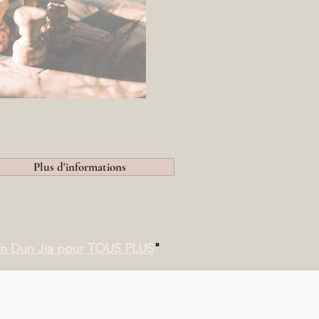
Plus d'informations
n Dun Jia pour TOUS PLUS
"