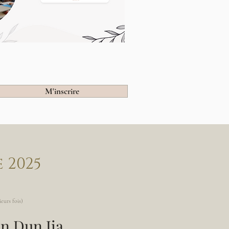
M'inscrire
 2025
eurs fois)
n Dun Jia