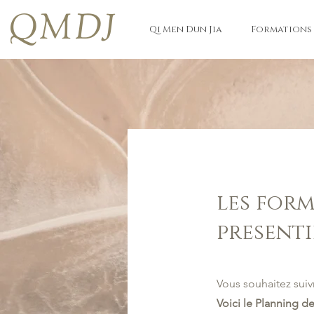
QMDJ
Qi Men Dun Jia
Formations
les form
presenti
Vous souhaitez suiv
Voici le Planning d