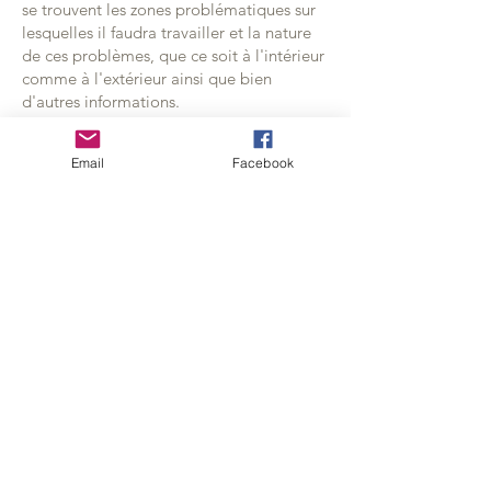
se trouvent les zones problématiques sur
lesquelles il faudra travailler et la nature
de ces problèmes, que ce soit à l'intérieur
comme à l'extérieur ainsi que bien
d'autres informations.
LA VISUALISATION A DISTANCE D'UN
LIEU
Email
Facebook
Toute personne qui fait un peu de Feng
Shui sait combien il est difficile d'établir,
dans certains cas, le type, la source ou la
bouche du Qi. Et l'on sait pertinemment,
qu'un bâtiment qui ne reçoit pas de Qi ou
qui reçoit un Qi nocif ne peut bénéficier
d'un bon Feng Shui. Le Qi Men Dun Jia
Feng Shui nous permet de comprendre le
Feng Shui d'un lieu et d'avoir un certain
nombre de détails, avant de nous rendre
sur lplace. En effet, nous aurons accès, en
fonction de notre niveau en Feng Shui,
aux informations qui pourront nous aider