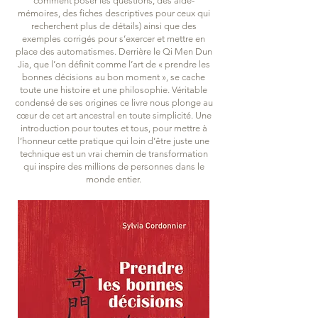
comment poser les questions, des aide-
mémoires, des fiches descriptives pour ceux qui
recherchent plus de détails) ainsi que des
exemples corrigés pour s’exercer et mettre en
place des automatismes. Derrière le Qi Men Dun
Jia, que l’on définit comme l’art de « prendre les
bonnes décisions au bon moment », se cache
toute une histoire et une philosophie. Véritable
condensé de ses origines ce livre nous plonge au
cœur de cet art ancestral en toute simplicité. Une
introduction pour toutes et tous, pour mettre à
l’honneur cette pratique qui loin d’être juste une
technique est un vrai chemin de transformation
qui inspire des millions de personnes dans le
monde entier.