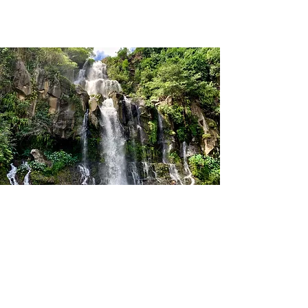
Form
ation
î
le de
La
Réuni