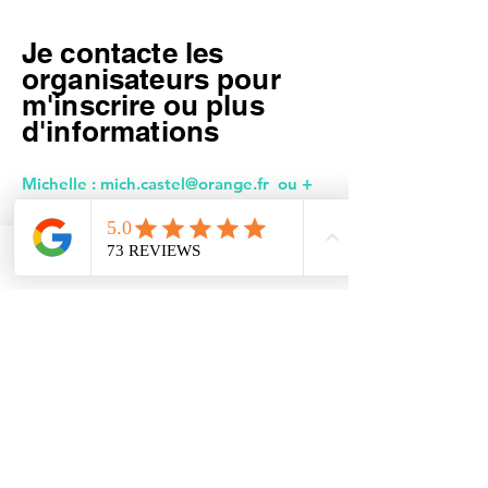
on
Je contacte les
organisateurs pour
m'inscrire ou plus
d'informations
Michelle :
mich.castel@orange.fr
ou +
262 692 775 977
Christian :
christian.cyl@wanadoo.fr
ou
+
262 692 851 688
Email
Facebook
Les Formations à l'Ile de la Réunion
sont organisées par l'Association
AFSOI et délivrées par Sylvia
Cordonnier. Vous aurez une formation
de qualité en présentiel avec de