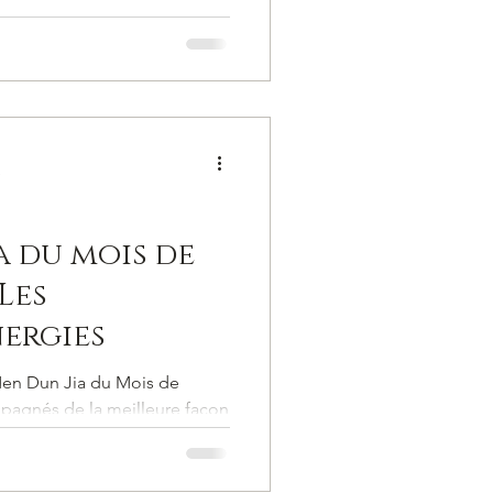
e
a du mois de
 Les
nergies
Men Dun Jia du Mois de
mpagnés de la meilleure façon
.