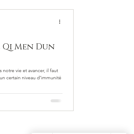
e
e Qi Men Dun
 notre vie et avancer, il faut
n certain niveau d’immunité