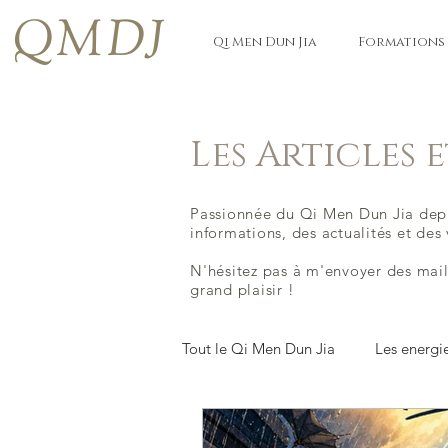
QMDJ
Qi Men Dun Jia
Formations
Les Articles 
Passionnée du Qi Men Dun Jia depu
informations, des actualités et des
N'hésitez pas à m'envoyer des mails
grand plaisir !
Tout le Qi Men Dun Jia
Les energi