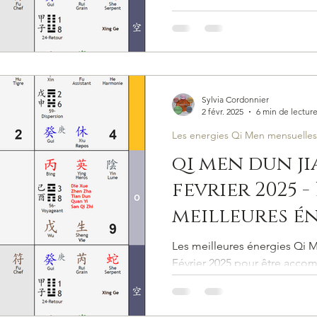
Sylvia Cordonnier
2 févr. 2025
6 min de lectur
Les energies Qi Men mensuelles
qi men dun ji
fevrier 2025 -
meilleures é
Les meilleures énergies Qi 
Février 2025 pour être acco
possible et sur le long-terme