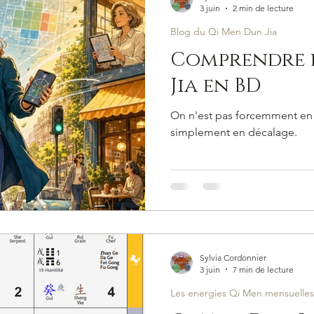
3 juin
2 min de lecture
Blog du Qi Men Dun Jia
Comprendre 
Jia en BD
On n'est pas forcemment en 
simplement en décalage.
Sylvia Cordonnier
3 juin
7 min de lecture
Les energies Qi Men mensuelles