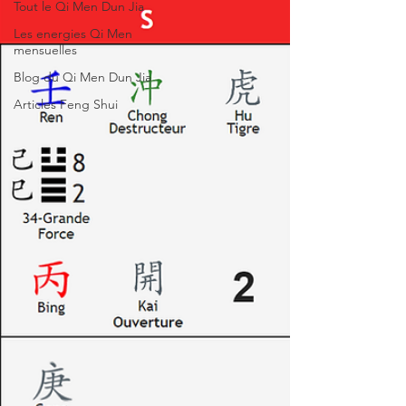
Tout le Qi Men Dun Jia
Les energies Qi Men
mensuelles
Blog du Qi Men Dun Jia
Articles Feng Shui