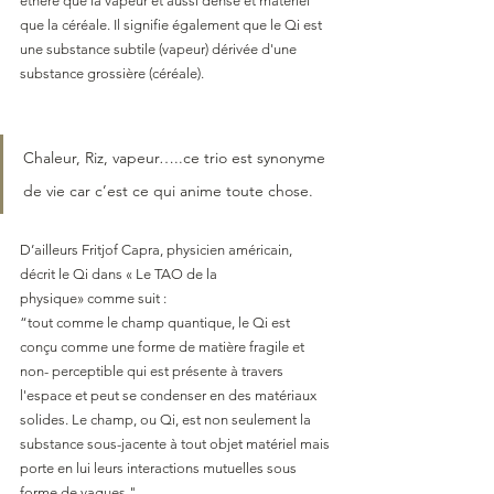
éthéré que la vapeur et aussi dense et matériel 
que la céréale. Il signifie également que le Qi est 
une substance subtile (vapeur) dérivée d'une 
substance grossière (céréale).
Chaleur, Riz, vapeur…..ce trio est synonyme 
de vie car c’est ce qui anime toute chose.
D’ailleurs Fritjof Capra, physicien américain, 
décrit le Qi dans « Le TAO de la 
physique» comme suit :
“tout comme le champ quantique, le Qi est 
conçu comme une forme de matière fragile et 
non- perceptible qui est présente à travers 
l'espace et peut se condenser en des matériaux 
solides. Le champ, ou Qi, est non seulement la 
substance sous-jacente à tout objet matériel mais 
porte en lui leurs interactions mutuelles sous 
forme de vagues."