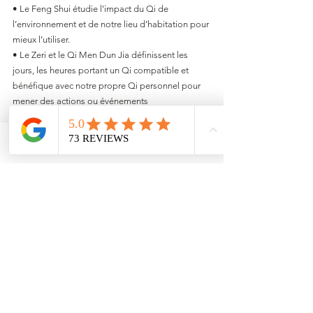
• Le Feng Shui étudie l’impact du Qi de 
l’environnement et de notre lieu d’habitation pour
mieux l’utiliser.
• Le Zeri et le Qi Men Dun Jia définissent les 
jours, les heures portant un Qi compatible et
bénéfique avec notre propre Qi personnel pour 
mener des actions ou événements
importants.
Articles Feng Shui
Email
Facebook
Voir tout
Posts récents