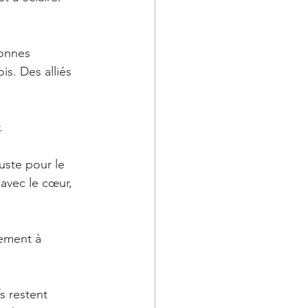
sonnes 
s. Des alliés 
. 
uste pour le 
avec le cœur, 
uement à 
s restent 