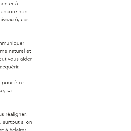
necter à 
ls encore non 
iveau 6, ces 
.
ommuniquer 
sme naturel et 
ut vous aider 
acquérir.
r pour être 
e, sa 
 réaligner, 
 surtout si on 
t à éclairer 