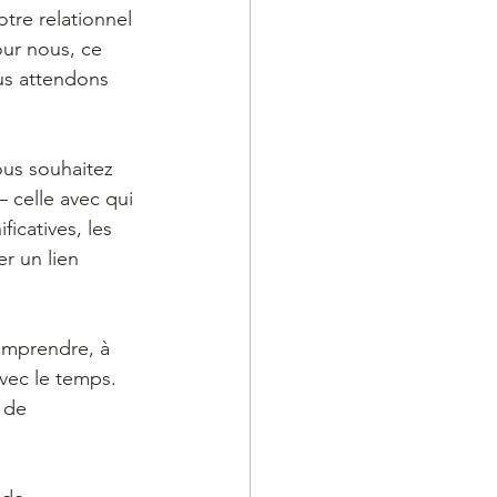
tre relationnel 
our nous, ce 
us attendons 
ous souhaitez 
 celle avec qui 
icatives, les 
r un lien 
comprendre, à 
vec le temps. 
 de 