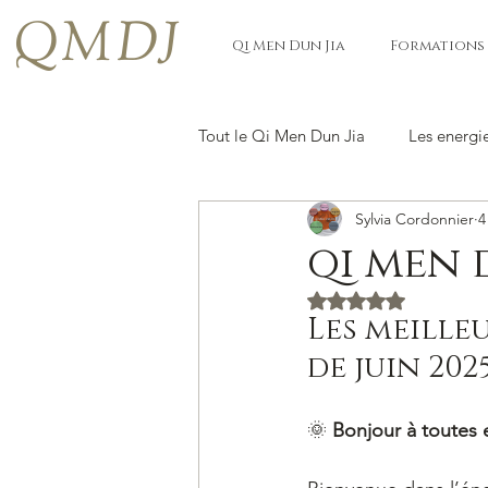
QMDJ
Qi Men Dun Jia
Formations
Tout le Qi Men Dun Jia
Les energi
Sylvia Cordonnier
4
qi men 
Noté NaN étoiles s
Les meilleu
de juin 202
🌞 
Bonjour à toutes e