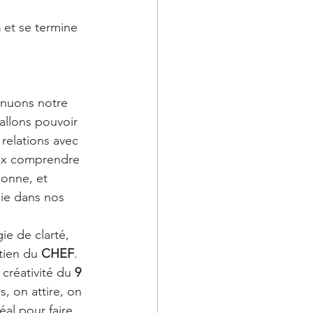
 
et se termine 
inuons notre 
allons pouvoir 
relations avec 
ux comprendre 
onne, et 
oie dans nos 
ie de clarté, 
tien du 
CHEF
. 
créativité du 
9 
, on attire, on 
al pour faire 