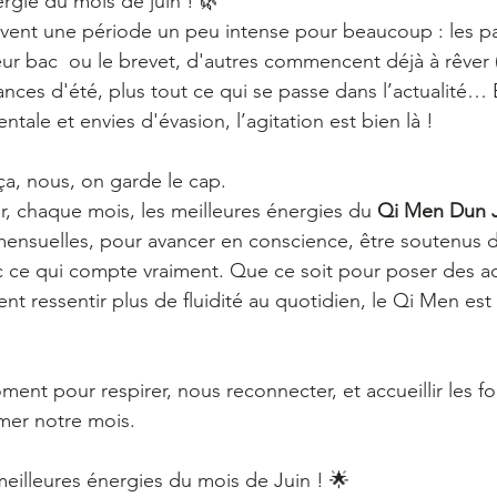
rgie du mois de juin ! 🌿
ent une période un peu intense pour beaucoup : les par
eur bac  ou le brevet, d'autres commencent déjà à rêver (
ances d'été, plus tout ce qui se passe dans l’actualité… 
ntale et envies d'évasion, l’agitation est bien là !
ça, nous, on garde le cap.
r, chaque mois, les meilleures énergies du 
Qi Men Dun J
ensuelles, pour avancer en conscience, être soutenus d
ec ce qui compte vraiment. Que ce soit pour poser des ac
t ressentir plus de fluidité au quotidien, le Qi Men est
nt pour respirer, nous reconnecter, et accueillir les fo
mer notre mois.
meilleures énergies du mois de Juin ! 🌟