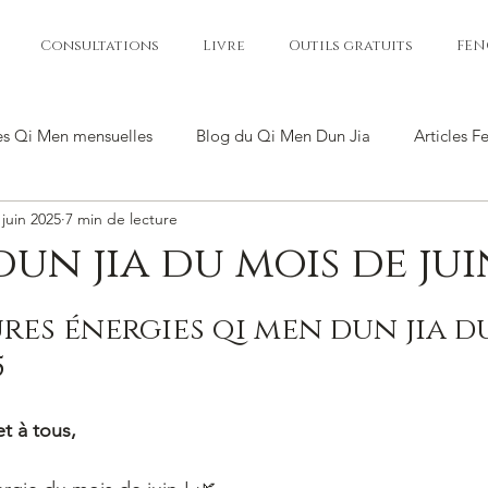
Consultations
Livre
Outils gratuits
FEN
es Qi Men mensuelles
Blog du Qi Men Dun Jia
Articles F
 juin 2025
7 min de lecture
dun jia du mois de jui
ur 5.
res énergies qi men dun jia d
5
t à tous,