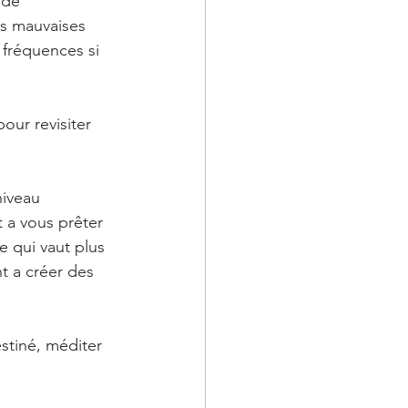
 de 
es mauvaises 
 fréquences si 
our revisiter 
iveau 
 a vous prêter 
 qui vaut plus 
t a créer des 
estiné, méditer 