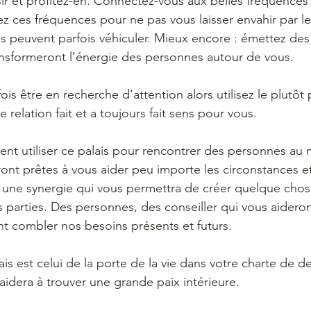
sir et profitez-en. Connectez-vous aux belles fréquences
rez ces fréquences pour ne pas vous laisser envahir par l
s peuvent parfois véhiculer. Mieux encore : émettez des
ransformeront l’énergie des personnes autour de vous.
ois être en recherche d’attention alors utilisez le plutôt p
e relation fait et a toujours fait sens pour vous.
t utiliser ce palais pour rencontrer des personnes au n
ront prêtes à vous aider peu importe les circonstances et
r une synergie qui vous permettra de créer quelque chose
parties. Des personnes, des conseiller qui vous aideron
nt combler nos besoins présents et futurs.
lais est celui de la porte de la vie dans votre charte de d
aidera à trouver une grande paix intérieure.