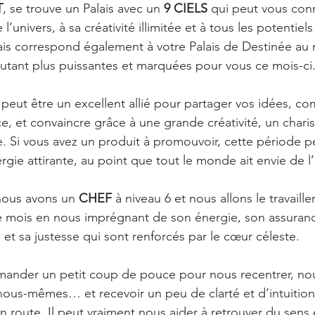
T
, se trouve un Palais avec un 
9 CIELS
 qui peut vous con
e l’univers, à sa créativité illimitée et à tous les potentie
lais correspond également à votre Palais de Destinée au n
autant plus puissantes et marquées pour vous ce mois-ci
 peut être un excellent allié pour partager vos idées, c
ce, et convaincre grâce à une grande créativité, un chari
 Si vous avez un produit à promouvoir, cette période pe
nergie attirante, au point que tout le monde ait envie de l’
nous avons un 
CHEF 
à niveau 6 et nous allons le travaille
 mois en nous imprégnant de son énergie, son assuranc
é et sa justesse qui sont renforcés par le cœur céleste.
mander un petit coup de pouce pour nous recentrer, nous
ous-mêmes… et recevoir un peu de clarté et d’intuition,
 route. Il peut vraiment nous aider à retrouver du sens e