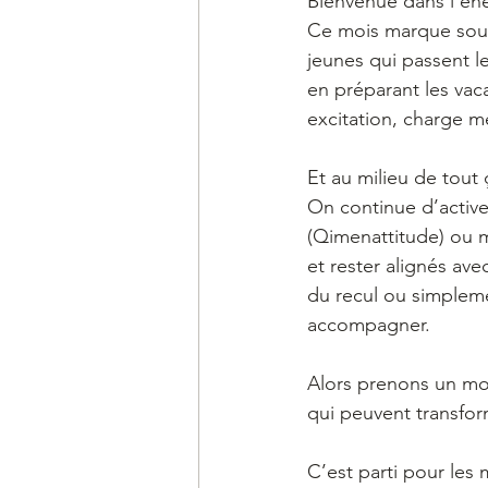
Bienvenue dans l’éne
Ce mois marque souv
jeunes qui passent l
en préparant les vac
excitation, charge me
Et au milieu de tout 
On continue d’active
(Qimenattitude) ou m
et rester alignés av
du recul ou simplemen
accompagner.
Alors prenons un mome
qui peuvent transfor
C’est parti pour les 