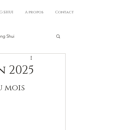
G SHUI
A propos
Contact
eng Shui
n 2025
u mois 