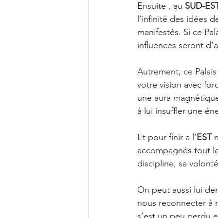
Ensuite , au 
SUD-ES
l’infinité des idées d
manifestés. Si ce Pa
influences seront d’
Autrement, ce Palais
votre vision avec for
une aura magnétique.
à lui insuffler une é
Et pour finir a l’
EST 
accompagnés tout le
discipline, sa volont
On peut aussi lui de
nous reconnecter à n
s’est un peu perdu en