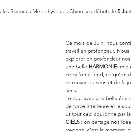
s les Sciences Métaphysiques Chinoises débute le 
5 Juin
Ce mois de Juin, nous cont
travail en profondeur. Nous 
explorer en profondeur nos 
une belle 
HARMONIE
: mie
ce qu’on attend, ce qu’on d
retrouver du sens et de la j
liens. 
Le tout avec une belle énerg
de force intérieure et le sou
Et tout ceci couronné par la 
CIELS
 : on partage nos idées
rayonne, c’est le moment idé