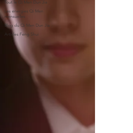
Tout le Qi Men Dun Jia
Les energies Qi Men
mensuelles
Blog du Qi Men Dun Jia
Articles Feng Shui