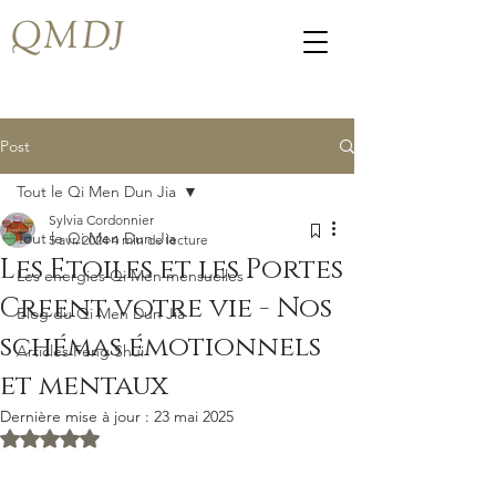
QMDJ
Post
Tout le Qi Men Dun Jia
Sylvia Cordonnier
Tout le Qi Men Dun Jia
5 avr. 2024
4 min de lecture
Les Etoiles et les Portes
Les energies Qi Men mensuelles
Creent votre vie - Nos
Blog du Qi Men Dun Jia
schémas émotionnels
Articles Feng Shui
et mentaux
Dernière mise à jour :
23 mai 2025
Noté NaN étoiles sur 5.