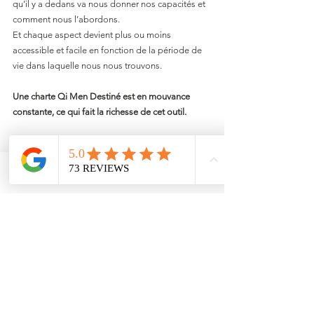
qu’il y a dedans va nous donner nos capacités et 
comment nous l’abordons.
Et chaque aspect devient plus ou moins 
accessible et facile en fonction de la période de 
vie dans laquelle nous nous trouvons.
Une charte Qi Men Destiné est en mouvance 
constante, ce qui fait la richesse de cet outil.
Si vous voulez en apprendre plus, vous pouvez 
suivre une formation « Qi Men Dun Jia Destiné » 
après avoir suivi la formation «  
Qi Men Dun Jia 
Email
Facebook
pour TOUS PLUS
 » qui est la base et vous 
donnera la compréhension, les automatismes et 
l’assise nécessaire pour mieux pouvoir 
appréhender le Qi Men Dun Jia Destiné.  
Voir les Formations Qi Men Dun Jia disponibles
A noter qu'une fois que vous aurez suivi la 