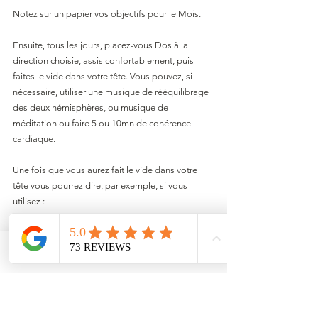
Notez sur un papier vos objectifs pour le Mois.
Ensuite, tous les jours, placez-vous Dos à la 
direction choisie, assis confortablement, puis 
faites le vide dans votre tête. Vous pouvez, si 
nécessaire, utiliser une musique de rééquilibrage 
des deux hémisphères, ou musique de 
méditation ou faire 5 ou 10mn de cohérence 
cardiaque.
Une fois que vous aurez fait le vide dans votre 
tête vous pourrez dire, par exemple, si vous 
utilisez :
LUMIERE ou BRILLANCE DIVINE
 - La lumière 
divine inonde mon esprit et mon corps et nettoie 
Email
Facebook
tout ce qui me freine et m’empêche d’avancer. 
Grace à la lumière divine et le nettoyage qu’elle 
effectue je vois clair dans mes souhaits, dans qui 
je suis profondément et ce qu’il y a de plus beau 