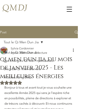
QMDJ
Post
Tout le Qi Men Dun Jia
Sylvia Cordonnier
Tout le Qi Men Dun Jia
6 janv. 2025
6 min de lecture
qi men dun jia du mois
Les energies Qi Men mensuelles
de janvier 2025 - Les
Blog du Qi Men Dun Jia
meilleures énergies
Articles Feng Shui
Noté NaN étoiles sur 5.
Bonjour à tous et avant tout je vous souhaite une 
excellente Année 2025 qui sera je l’espère riche 
en possibilités, pleine de directions à explorer et 
de trésors cachés à découvrir. Et nous continuons 
notre travail mensuel et journalier pour que 